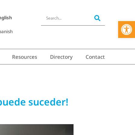
nglish
Open 
panish
Resources
Directory
Contact
 puede suceder!