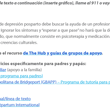
 de texto a continuación (inserte gráfico), llame al 911 o va
 depresión posparto debe buscar la ayuda de un profesiona
 Ignorar los síntomas y “esperar a que pase” no hará que la
o, que normalmente consiste en psicoterapia y medicación.
creencias culturales.
 el recurso
de The Hub y guías de grupos de apoyo
.
icios específicamente para padres y papás:
liar
(apoyo a la familia)
o programa para padres)
olitana de Bridgeport (GBAPP)
– Programa de tutoría para 
al/línea de texto
partum International