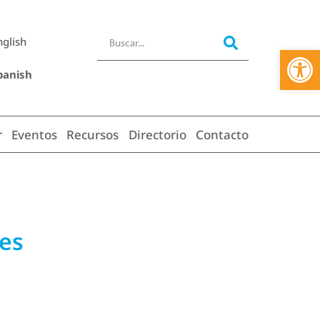
nglish
Abrir 
panish
r
Eventos
Recursos
Directorio
Contacto
ees