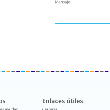
os
Enlaces útiles
es ayudar
Carreras