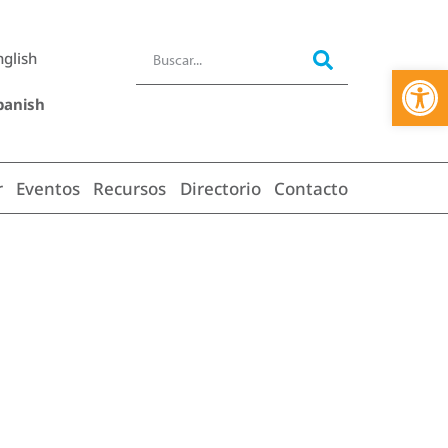
nglish
Abrir 
panish
r
Eventos
Recursos
Directorio
Contacto