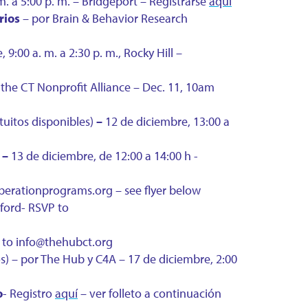
m. a 5:00 p. m. – Bridgeport – Registrarse
aquí
rios
– por Brain & Behavior Research
9:00 a. m. a 2:30 p. m., Rocky Hill –
 the CT Nonprofit Alliance – Dec. 11, 10am
uitos disponibles)
–
12 de diciembre, 13:00 a
b
–
13 de diciembre, de 12:00 a 14:00 h -
berationprograms.org – see flyer below
mford- RSVP to
P to info@thehubct.org
os) – por The Hub y C4A – 17 de diciembre, 2:00
o
- Registro
aquí
– ver folleto a continuación