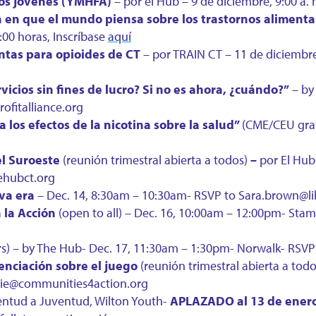
 los jóvenes (YMHFA)
– por el Hub – 9 de diciembre, 9:00 a. 
en que el mundo piensa sobre los trastornos alimenta
:00 horas, Inscríbase
aquí
ntas para opioides de CT
– por TRAIN CT – 11 de diciembre, 
vicios sin fines de lucro? Si no es ahora, ¿cuándo?”
– by
fitalliance.org
 los efectos de la nicotina sobre la salud”
(CME/CEU grat
el Suroeste
(reunión trimestral abierta a todos)
–
por El Hu
hehubct.org
eva era
– Dec. 14, 8:30am – 10:30am- RSVP to Sara.brown@li
 la Acción
(open to all) – Dec. 16, 10:00am – 12:00pm- Sta
rs) – by The Hub- Dec. 17, 11:30am – 1:30pm- Norwalk- RSV
enciación sobre el juego
(reunión trimestral abierta a tod
espie@communities4action.org
ntud a Juventud, Wilton Youth-
APLAZADO al 13 de ener