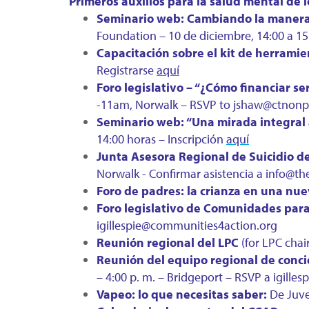
Primeros auxilios para la salud mental de
Seminario web: Cambiando la manera 
Foundation – 10 de diciembre, 14:00 a 15
Capacitación sobre el kit de herramie
Registrarse
aquí
Foro legislativo – “¿Cómo financiar ser
-11am, Norwalk – RSVP to jshaw@ctnonpro
Seminario web: “Una mirada integral a
14:00 horas – Inscripción
aquí
Junta Asesora Regional de Suicidio d
Norwalk - Confirmar asistencia a info@t
Foro de padres: la crianza en una nu
Foro legislativo de Comunidades para
igillespie@communities4action.org
Reunión regional del LPC
(for LPC chai
Reunión del equipo regional de conci
– 4:00 p. m. – Bridgeport – RSVP a igill
Vapeo: lo que necesitas saber:
De Juve