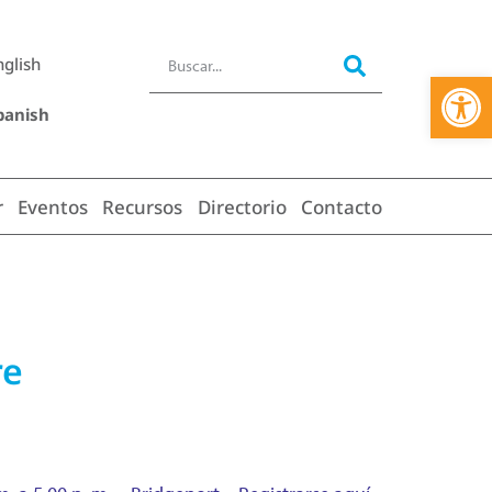
nglish
Abrir 
panish
r
Eventos
Recursos
Directorio
Contacto
re